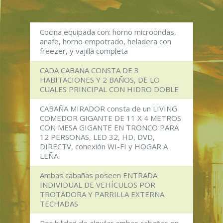
Cocina equipada con: horno microondas,
anafe, horno empotrado, heladera con
freezer, y vajilla completa
CADA CABAÑA CONSTA DE 3
HABITACIONES Y 2 BAÑOS, DE LO
CUALES PRINCIPAL CON HIDRO DOBLE
CABAÑA MIRADOR consta de un LIVING
COMEDOR GIGANTE DE 11 X 4 METROS
CON MESA GIGANTE EN TRONCO PARA
12 PERSONAS, LED 32, HD, DVD,
DIRECTV, conexión WI-FI y HOGAR A
LEÑA.
Ambas cabañas poseen ENTRADA
INDIVIDUAL DE VEHÍCULOS POR
TROTADORA Y PARRILLA EXTERNA
TECHADAS
Posibilidad de alquilar ambas cabañas en